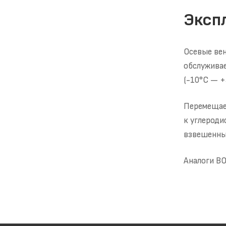
Эксп
Осевые вен
обслуживае
(-10°С — +
Перемещаем
к углероди
взвешенных
Аналоги ВО