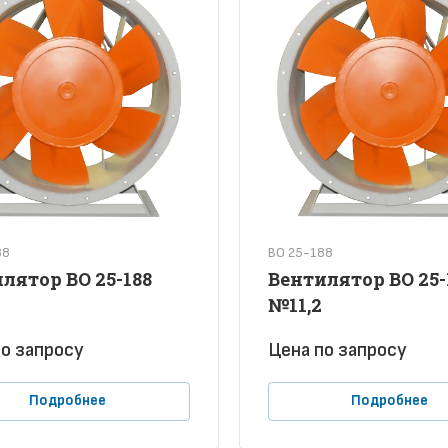
88
ВО 25-188
лятор ВО 25-188
Вентилятор ВО 25-
№11,2
о зап
р
осу
Цена по зап
р
осу
Подробнее
Подробнее