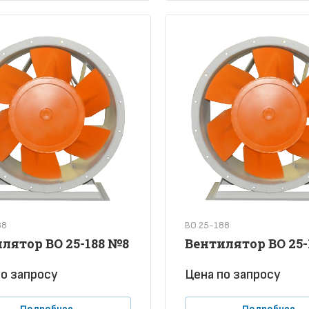
88
ВО 25-188
лятор ВО 25-188 №8
Вентилятор ВО 25-
о зап
р
осу
Цена по зап
р
осу