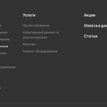
Услуги
Акции
е
Проектирование
Оплата и до
вание
Капитальный ремонт и
Статьи
реконструкция
ование
Монтаж
енные
Ремонт оборудования
ения
рудование
а