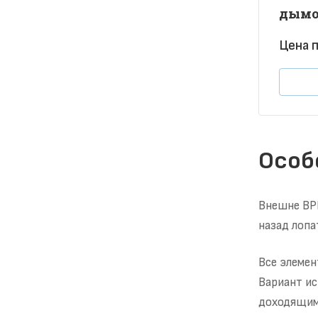
дымо
Цена п
Особ
Внешне ВРН
назад лопа
Все элемен
Вариант ис
доходящими