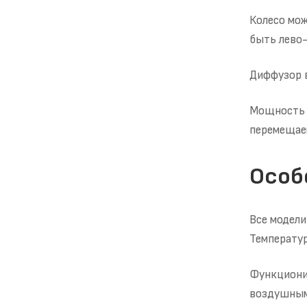
Колесо мож
быть лево-
Диффузор в
Мощность 
перемещае
Особ
Все модели
Температур
Функционир
воздушным