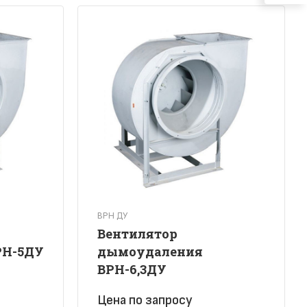
ВРН ДУ
Вентилятор
РН-5ДУ
дымоудаления
ВРН-6,3ДУ
Цена по зап
р
осу