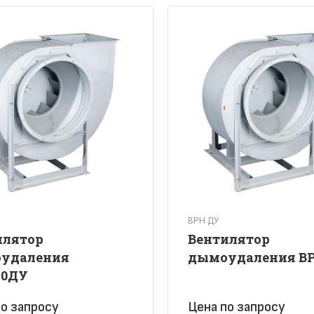
ВРН ДУ
илятор
Вентилятор
удаления
дымоудаления В
10ДУ
о зап
р
осу
Цена по зап
р
осу