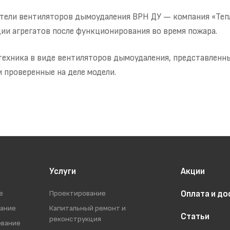
тели вентиляторов дымоудаления ВРН ДУ — компания «Те
ии агрегатов после функционирования во время пожара.
ехника в виде вентиляторов дымоудаления, представленн
 проверенные на деле модели.
Услуги
Акции
е
Проектирование
Оплата и до
вание
Капитальный ремонт и
Статьи
реконструкция
ование