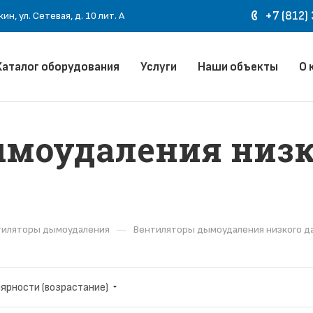
+7 (812)
н, ул. Сетевая, д. 10 лит. А
Каталог оборудования
Услуги
Наши объекты
О 
моудаления низк
—
тиляторы дымоудаления
Вентиляторы дымоудаления низкого д
лярности (возрастание)