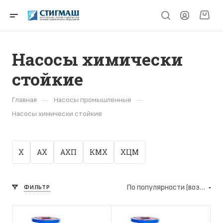
Насосы химически
стойкие
—
—
Главная
Насосы промышленные
Насосы химически стойкие
Х
АХ
АХП
КМХ
ХЦМ
По популярности (возрастание)
ФИЛЬТР